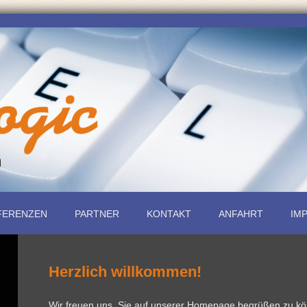
n
FERENZEN
PARTNER
KONTAKT
ANFAHRT
IM
Herzlich willkommen!
Wir freuen uns, Sie auf unserer Homepage begrüßen zu kön