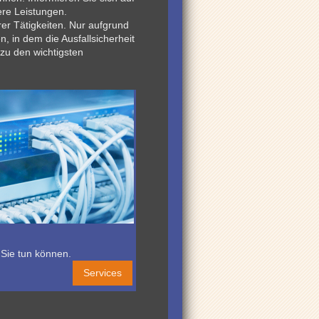
re Leistungen.
rer Tätigkeiten. Nur aufgrund
, in dem die Ausfallsicherheit
 zu den wichtigsten
 Sie tun können.
Services